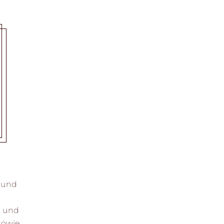
G
g und
s und
sowie