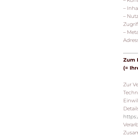
– Kont
– Inha
– Nutz
Zugrif
– Met
Adres
Zum R
(= Ih
Zur V
Techn
Einwil
Detail
https:
Verar
Zusamm