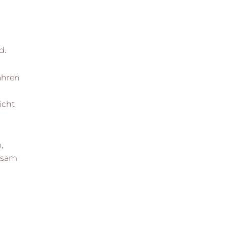
d.
fahren
icht
,
insam