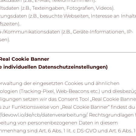
aktdaten (z.B., E-Mail, Telefonnummern).
ltsdaten (z.B., Texteingaben, Fotografien, Videos).
ungsdaten (z.B., besuchte Webseiten, Interesse an Inhalt
fszeiten).
a-/Kommunikationsdaten (z.B., Geräte-Informationen, IP-
sen).
eal Cookie Banner
re individuellen Datenschutzeinstellungen)
erwaltung der eingesetzten Cookies und ähnlichen
ologien (Tracking-Pixel, Web-Beacons etc.) und diesbezüg
ligungen setzen wir das Consent Tool „Real Cookie Banner
s zur Funktionsweise von „Real Cookie Banner“ findest du
//devowl.io/de/rcb/datenverarbeitung/
. Rechtsgrundlagen f
beitung von personenbezogenen Daten in diesem
enhang sind Art. 6 Abs. 1 lit. c DS-GVO und Art. 6 Abs. 1 li