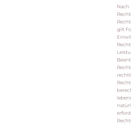
Nach 
Recht
Recht
gilt 
Einwil
Recht
Leist
Beantw
Recht
rechtl
Recht
berech
leben
natür
erford
Recht