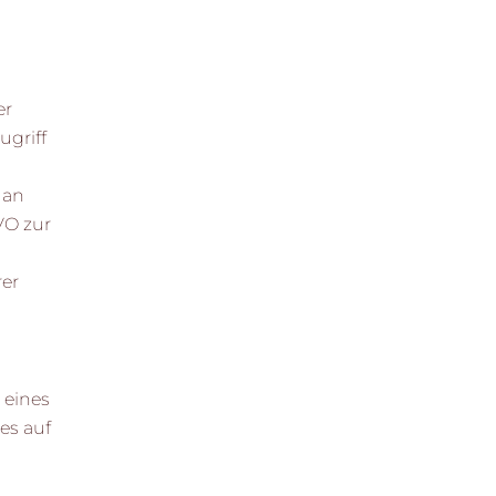
er
ugriff
 an
GVO zur
rer
 eines
es auf