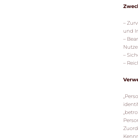
Zweck
– Zur
und In
– Bea
Nutze
– Sic
– Rei
Verwe
„Perso
identi
„betro
Person
Zuord
Kennn