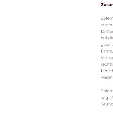
Zusam
Sofer
ander
Dritte
auf di
geset
Dritte
Vertra
rechtl
berech
Webhos
Sofern
sog. „
Grund