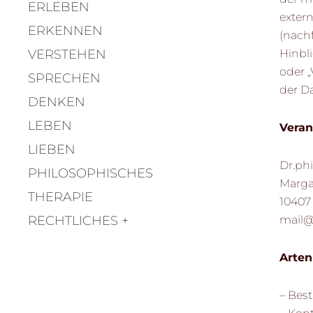
ERLEBEN
extern
ERKENNEN
(nach
Hinbli
VERSTEHEN
oder „
SPRECHEN
der D
DENKEN
LEBEN
Veran
LIEBEN
Dr.ph
PHILOSOPHISCHES
Margar
THERAPIE
10407 
mail@
RECHTLICHES
Arten
– Bes