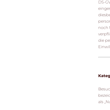
DS-GVO
einge
diesbe
perso
noch 
verpf
die p
Einwil
Kateg
Besuc
bezei
als „Nu