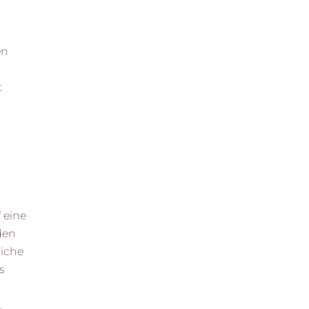
en
t
 eine
nden
liche
s
.