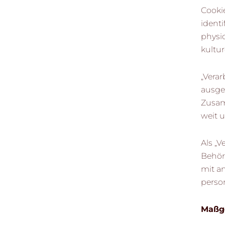
Cooki
identi
physio
kultur
„Verar
ausge
Zusam
weit 
Als „V
Behör
mit a
perso
Maßg