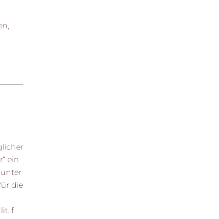
en,
licher
“ ein.
 unter
ür die
t. f