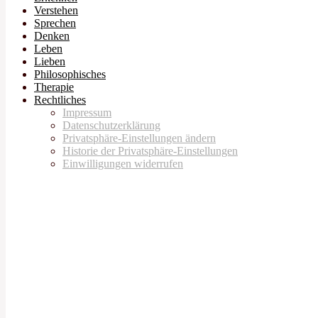
Verstehen
Sprechen
Denken
Leben
Lieben
Philosophisches
Therapie
Rechtliches
Impressum
Datenschutzerklärung
Privatsphäre-Einstellungen ändern
Historie der Privatsphäre-Einstellungen
Einwilligungen widerrufen