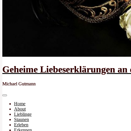
Geheime Liebeserklärungen an 
Geheime Liebeserklärungen an 
Michael Gutmann
Michael Gutmann
Close
Primary
Home
Menu
About
Lieblinge
Staunen
Erleben
Erkennen